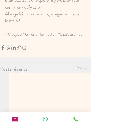
brumes… Sans dire que je m’y crois, en tout 
cas j’ai envie d’y être !
Alors je fais comme John, je regarde dans le 
lointain !
#Megève
#GalerieHarmattan
#LiseVurpillot
Posts récents
Voir tout