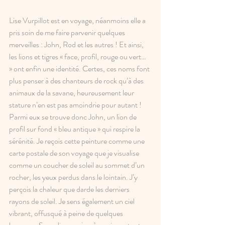
Lise Vurpillot est en voyage, néanmoins elle a 
pris soin de me faire parvenir quelques 
merveilles : John, Rod et les autres ! Et ainsi, 
les lions et tigres « face, profil, rouge ou vert… 
» ont enfin une identité. Certes, ces noms font 
plus penser à des chanteurs de rock qu’à des 
animaux de la savane, heureusement leur 
stature n’en est pas amoindrie pour autant !
Parmi eux se trouve donc John, un lion de 
profil sur fond « bleu antique » qui respire la 
sérénité. Je reçois cette peinture comme une 
carte postale de son voyage que je visualise 
comme un coucher de soleil au sommet d’un 
rocher, les yeux perdus dans le lointain. J’y 
perçois la chaleur que darde les derniers 
rayons de soleil. Je sens également un ciel 
vibrant, offusqué à peine de quelques 