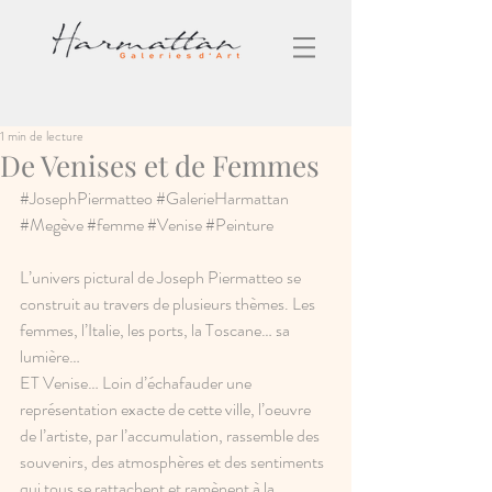
1 min de lecture
De Venises et de Femmes
#JosephPiermatteo
#GalerieHarmattan
#Megève
#femme
#Venise
#Peinture
L’univers pictural de Joseph Piermatteo se 
construit au travers de plusieurs thèmes. Les 
femmes, l’Italie, les ports, la Toscane… sa 
lumière…
ET Venise… Loin d’échafauder une  
représentation exacte de cette ville, l’oeuvre 
de l’artiste, par l’accumulation, rassemble des 
souvenirs, des atmosphères et des sentiments 
qui tous se rattachent et ramènent à la 