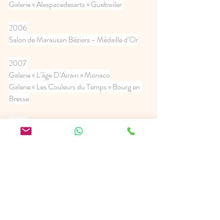
Galerie « Alespacedesarts » Guebwiler
2006
Salon de Marausan Béziers - Médaille d’Or
2007 
Galerie « L’âge D’Airain » Monaco
Galerie « Les Couleurs du Temps » Bourg en 
Bresse
2008
Salon de Printemps, Lyon
Exposition sur le thème « Napoléon » Poznan 
Pologne
Galerie « Mentana » Florence Italie
2009
Salon de Printemps, Lyon