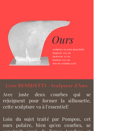
Ours
sculpture en acier inoxydable
longueur 300 cm
épaisseur 30 cm
hauteur 200 cm
date de création 2008
Livio BENEDETTI - Sculpteur d'Âme
Avec juste deux courbes qui se
rejoignent pour former la silhouette,
cette sculpture va à l'essentiel!
Loin du sujet traité par Pompon, cet
ours polaire, bien qu'en courbes, se