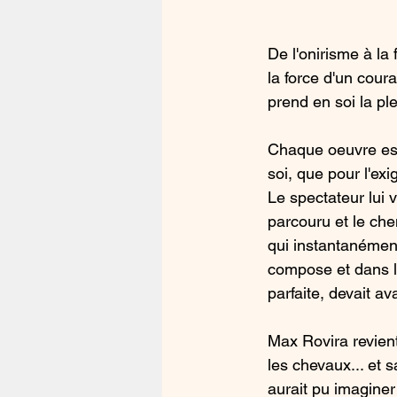
De l'onirisme à la 
la force d'un coura
prend en soi la ple
Chaque oeuvre est
soi, que pour l'exi
Le spectateur lui v
parcouru et le chem
qui instantanément
compose et dans l
parfaite, devait a
Max Rovira revient 
les chevaux... et 
aurait pu imaginer