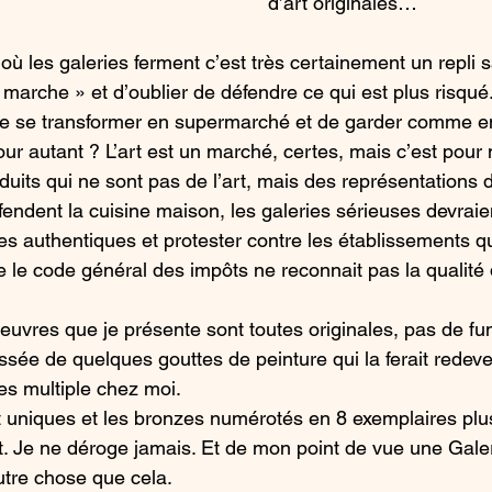
d’art originales…
ù les galeries ferment c’est très certainement un repli s
 marche » et d’oublier de défendre ce qui est plus risqué. 
e se transformer en supermarché et de garder comme e
our autant ? L’art est un marché, certes, mais c’est pour
uits qui ne sont pas de l’art, mais des représentations 
fendent la cuisine maison, les galeries sérieuses devraien
tes authentiques et protester contre les établissements q
le code général des impôts ne reconnait pas la qualité
oeuvres que je présente sont toutes originales, pas de fu
ssée de quelques gouttes de peinture qui la ferait redeve
s multiple chez moi. 
t uniques et les bronzes numérotés en 8 exemplaires plu
out. Je ne déroge jamais. Et de mon point de vue une Galer
autre chose que cela.