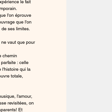
xpérience le fait 
emporain. 
 que l'on éprouve 
'ouvrage que l'on 
 de ses limites. 
 ne vaut que pour 
le chemin 
parfaite : celle 
'histoire qui la 
vre totale, 
musique, l'amour, 
se revisitées, on 
sparents! Et 