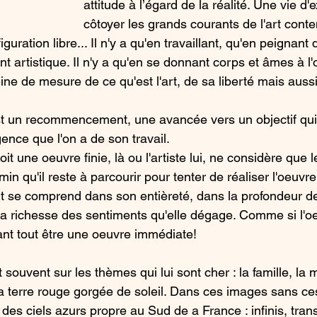
attitude à l’égard de la réalité. Une vie d'e
côtoyer les grands courants de l'art cont
figuration libre... Il n'y a qu'en travaillant, qu'en peignant
nt artistique. Il n'y a qu'en se donnant corps et âmes à l
ine de mesure de ce qu'est l'art, de sa liberté mais aussi
 un recommencement, une avancée vers un objectif qui
gence que l'on a de son travail. 
oit une oeuvre finie, là ou l'artiste lui, ne considère que 
in qu'il reste à parcourir pour tenter de réaliser l'oeuvre 
 se comprend dans son entièreté, dans la profondeur de l
a richesse des sentiments qu'elle dégage. Comme si l'oeu
vant tout être une oeuvre immédiate!
souvent sur les thèmes qui lui sont cher : la famille, la 
sa terre rouge gorgée de soleil. Dans ces images sans ces
 des ciels azurs propre au Sud de a France : infinis, tran