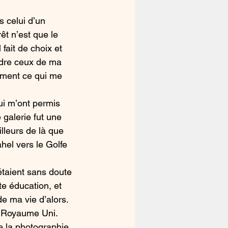
s celui d’un 
êt n’est que le 
fait de choix et 
ndre ceux de ma 
tement ce qui me 
ui m’ont permis 
 galerie fut une 
illeurs de là que 
hel vers le Golfe 
 
 étaient sans doute 
te éducation, et 
de ma vie d’alors. 
le Royaume Uni. 
de la photographie 