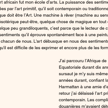
t africain fut mon école d’arts. La puissance des sentime
s par l’art primitif, qu’il soit contemporain ou traditionne
que doit être l’Art. Une machine à rêver (machine au se
otérique peut-être, quelque chose de magique en tout ca
que peu grandiloquents, c’est parce que le lecteur de ce
sentiments qu’il éprouve spontanément face à une peintur
en chacun de nous. L'art débusque en nous des sentiments
u'il est difficile de les exprimer et encore plus de les form
J’ai parcouru l’Afrique de 
Equatoriale durant dix a
sursaut je m’y suis même 
années durant, confiant la
Harmattan à une amie d’
retour j’ai délaissé l’art pri
contemporain. Les compli
douanières m’avaient déto