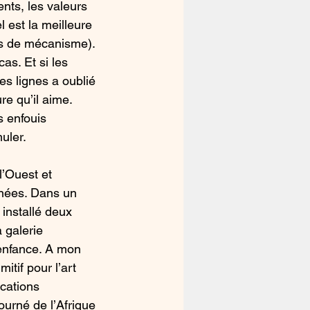
nts, les valeurs 
l est la meilleure 
ns de mécanisme). 
s. Et si les 
s lignes a oublié 
e qu’il aime. 
 enfouis 
uler. 
l’Ouest et 
nnées. Dans un 
installé deux 
 galerie 
enfance. A mon 
mitif pour l’art 
cations 
urné de l’Afrique 