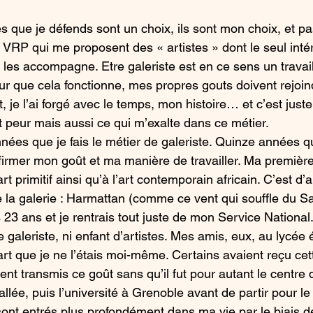
es que je défends sont un choix, ils sont mon choix, et pa
e VRP qui me proposent des « artistes » dont le seul intér
ui les accompagne. Etre galeriste est en ce sens un travail 
ur que cela fonctionne, mes propres gouts doivent rejoi
t, je l’ai forgé avec le temps, mon histoire… et c’est jus
it peur mais aussi ce qui m’exalte dans ce métier. 
nnées que je fais le métier de galeriste. Quinze années q
ffirmer mon goût et ma manière de travailler. Ma première
art primitif ainsi qu’à l’art contemporain africain. C’est d’a
e la galerie : Harmattan (comme ce vent qui souffle du Sa
 23 ans et je rentrais tout juste de mon Service National.
de galeriste, ni enfant d’artistes. Mes amis, eux, au lycée
’art que je ne l’étais moi-même. Certains avaient reçu cet
ent transmis ce goût sans qu’il fut pour autant le centre 
allée, puis l’université à Grenoble avant de partir pour 
té sont entrés plus profondément dans ma vie par le biais 