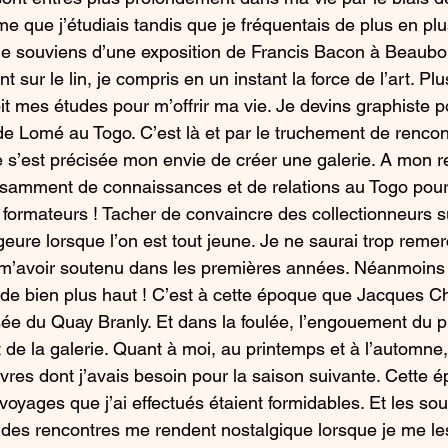
sme que j’étudiais tandis que je fréquentais de plus en pl
me souviens d’une exposition de Francis Bacon à Beaubou
t sur le lin, je compris en un instant la force de l’art. Plu
it mes études pour m’offrir ma vie. Je devins graphiste p
de Lomé au Togo. C’est là et par le truchement de rencon
 s’est précisée mon envie de créer une galerie. A mon re
fisamment de connaissances et de relations au Togo pour 
formateurs ! Tacher de convaincre des collectionneurs su
ure lorsque l’on est tout jeune. Je ne saurai trop remer
m’avoir soutenu dans les premières années. Néanmoins
de bien plus haut ! C’est à cette époque que Jacques Ch
ée du Quay Branly. Et dans la foulée, l’engouement du pu
e la galerie. Quant à moi, au printemps et à l’automne, 
res dont j’avais besoin pour la saison suivante. Cette é
voyages que j’ai effectués étaient formidables. Et les sou
t des rencontres me rendent nostalgique lorsque je me l