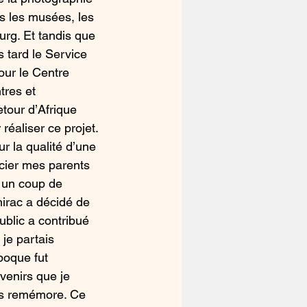
us les musées, les 
rg. Et tandis que 
s tard le Service 
our le Centre 
tres et 
tour d’Afrique 
réaliser ce projet.
r la qualité d’une 
cier mes parents 
 un coup de 
irac a décidé de 
blic a contribué 
je partais 
poque fut 
venirs que je 
es remémore. Ce 