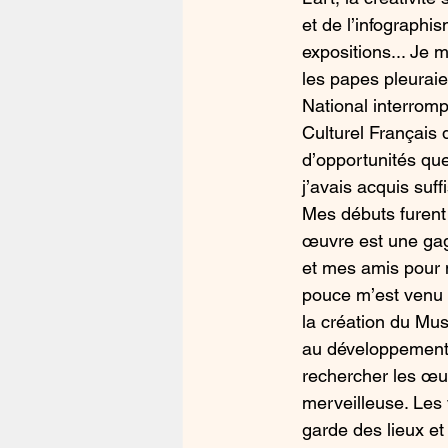
et de l’infographi
expositions... Je 
les papes pleuraien
National interromp
Culturel Français 
d’opportunités que
j’avais acquis suf
Mes débuts furent 
œuvre est une gage
et mes amis pour 
pouce m’est venu 
la création du Mus
au développement d
rechercher les œuv
merveilleuse. Les 
garde des lieux e