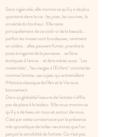
Sans ingénuité, elle montre ce qu'il y a de plus 
spontané dans la vie : les joies, les sourires, la 
sincérité du bonheur. Elle reste 
principalement de ce coté-ci de la beauté... 
parfois les muses sont boudeuses, rarement 
en colère... elles peuvent fumer, prendre la 
pose arrogante de la jeunesse... se faire 
érotiques à l'envie... et être mères aussi. "Les 
maternités", "les vierges à l'Enfant" comme les 
nomme l'artiste, ces sujets qui entremêlent 
l'Histoire classique de l'Art et la Vie tout 
bonnement.
Dans sa globalité l'oeuvre de l'artiste n'offre 
pas de place à la laideur. Elle nous montre ce 
qu'il y a de beau en nous et autour de nous. 
C'est par cette constance et par la présence 
très sporadique de toiles-exutoires que l'on 
perçoit la sensibilité de l'artiste. Ce n'est pas 